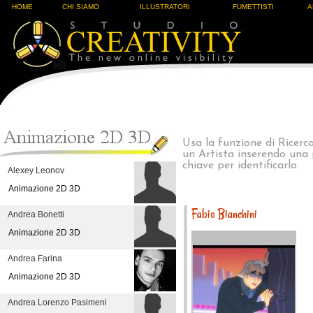
HOME
CHI SIAMO
ILLUSTRATORI
FUMETTISTI
A
Usa la funzione di Ricerc
un Artista inserendo una
chiave per identificarlo.
Alexey Leonov
Animazione 2D 3D
Fabio Bianchini
Andrea Bonetti
Animazione 2D 3D
Andrea Farina
Animazione 2D 3D
Andrea Lorenzo Pasimeni