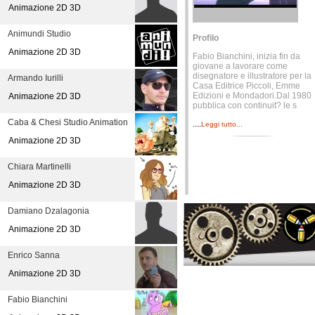
Animazione 2D 3D
Animundi Studio
Profilo
Animazione 2D 3D
Fabio Bianchini, inizia fin da
giovane a lavorare come
disegnatore e illustratore per la
Armando Iurilli
Casa Editrice Piccoli, Emme
Edizioni e Mondadori.Dal 1980
Animazione 2D 3D
pubblica con continuit? le s
Caba & Chesi Studio Animation
....
Leggi tutto...
Animazione 2D 3D
Chiara Martinelli
Animazione 2D 3D
Damiano Dzalagonia
Animazione 2D 3D
Enrico Sanna
Animazione 2D 3D
Fabio Bianchini