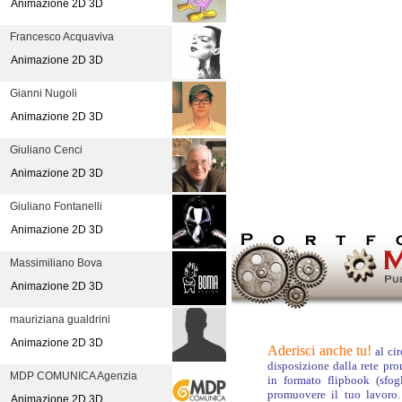
Animazione 2D 3D
Francesco Acquaviva
Animazione 2D 3D
Gianni Nugoli
Animazione 2D 3D
Giuliano Cenci
Animazione 2D 3D
Giuliano Fontanelli
Animazione 2D 3D
Massimiliano Bova
Animazione 2D 3D
mauriziana gualdrini
Animazione 2D 3D
Aderisci anche tu!
al ci
disposizione dalla rete pr
MDP COMUNICA Agenzia
in formato flipbook (sfog
promuovere il tuo lavoro.
Animazione 2D 3D