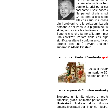
"Non pretendiamo che l
La crisi è la migliore b
perchè la crisi porta co
così come il Sole nasce d
Nei periodi di crisi si s
Chi supera la crisi,sup
alla crisi i suoi insucces
più i problemi che le soluzioni. La cri
persone e dei Paesi è la pigrizia nel tr
sfide, senza sfide la vita diventa routin
Sono le crisi che fanno affiorare il me
una carezza". Parlare della crisi sig
significa esaltare il conformismo. Inv
all'unica crisi che è davvero una mina
superarla"
Albert Einstein
Iscriviti a Studio Creativity
gra
Sei un illustrato
animazione 2D 
vetrina on-line 
Le categorie di Studiocreativity
Troverete un fornito elenco di profess
fumettisti, grafici, animatori per animazio
Illustratori:
illustratori storici, illustra
fantasy, illustratori per l'infanzia, illustra