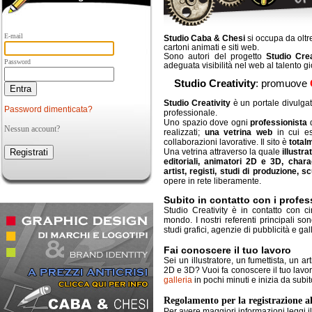
E-mail
Studio Caba & Chesi
si occupa da oltre
cartoni animati e siti web.
Sono autori del progetto
Studio Crea
Password
adeguata visibilità nel web al talento gi
Studio Creativity
: promuove
Studio Creativity
è un portale divulgat
Password dimenticata?
professionale.
Uno spazio dove ogni
professionista
d
Nessun account?
realizzati;
una vetrina web
in cui es
collaborazioni lavorative.
Il sito
è
total
Una vetrina attraverso la quale
illustrat
editoriali, animatori 2D e 3D, chara
artist, registi, studi di produzione, s
opere in rete liberamente.
Subito in contatto con i profess
Studio Creativity è in contatto con c
mondo. I nostri referenti principali s
studi grafici, agenzie di pubblicità e gall
Fai conoscere il tuo lavoro
Sei un illustratore, un fumettista, un a
2D e 3D? Vuoi fa conoscere il tuo lavor
galleria
in pochi minuti e inizia da subit
Regolamento per la registrazione al
Per avere maggiori informazioni leggi i