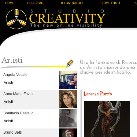
HOME
CHI SIAMO
ILLUSTRATORI
FUMETTISTI
A
Usa la funzione di Ricerc
un Artista inserendo una
chiave per identificarlo.
Angela Vocale
Artisti
Lorenzo Puccio
Anna Maria Fazio
Artisti
Bonifacio Castello
Artisti
Bruno Betti