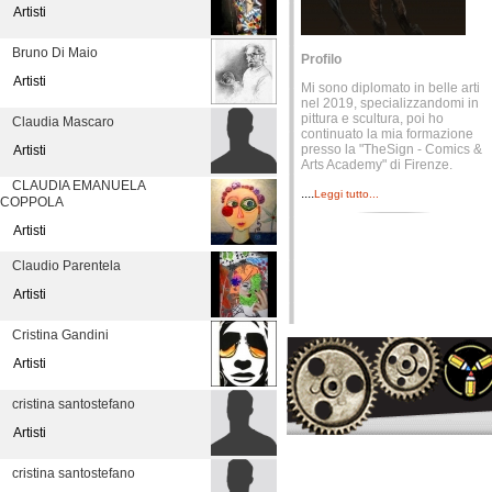
Artisti
Bruno Di Maio
Profilo
Artisti
Mi sono diplomato in belle arti
nel 2019, specializzandomi in
pittura e scultura, poi ho
Claudia Mascaro
continuato la mia formazione
presso la "TheSign - Comics &
Artisti
Arts Academy" di Firenze.
CLAUDIA EMANUELA
....
Leggi tutto...
COPPOLA
Artisti
Claudio Parentela
Artisti
Cristina Gandini
Artisti
cristina santostefano
Artisti
cristina santostefano