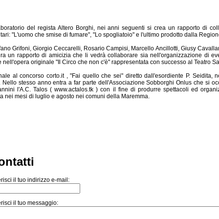
laboratorio del regista Altero Borghi, nei anni seguenti si crea un rapporto di co
ntari: "L'uomo che smise di fumare", "Lo spogliatoio" e l'ultimo prodotto dalla Regi
efano Grifoni, Giorgio Ceccarelli, Rosario Campisi, Marcello Ancillotti, Giusy Cavall
taura un rapporto di amicizia che li vedrà collaborare sia nell'organizzazione di e
nell'opera originale "Il Circo che non c'è" rappresentata con successo al Teatro Sash
nale al concorso corto.it , "Fai quello che sei" diretto dall'esordiente P. Seidita, 
Nello stesso anno entra a far parte dell'Associazione Sobborghi Onlus che si occup
nnini l'A.C. Talos ( www.actalos.tk ) con il fine di produrre spettacoli ed orga
ta nei mesi di luglio e agosto nei comuni della Maremma.
ontatti
risci il tuo indirizzo e-mail:
risci il tuo messaggio: