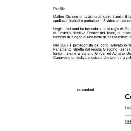
Profilo
Matteo Cichero si avvicina al teatro tramite il 
spettacoli teatrali e partecipe in 3 video-docume
Negli ultimi anni ha lavorato sotto la regia di: St
di Cestello, direttivo Firenze dei Teatri) si ins
bambini di "Sogno di una notte di mezza estate" e 
Nel 2007 è protagonista del corto, arrivato in fi
Parlamento "diretta dal regista Giacomo Faenza. 
fonda insieme a Stefano Grifosi ed Adriano Gia
Canavesio un festival musicale che prenderà vis
no content
C
Inse
Inse