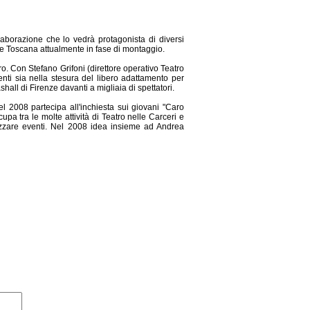
llaborazione che lo vedrà protagonista di diversi
one Toscana attualmente in fase di montaggio.
aro. Con Stefano Grifoni (direttore operativo Teatro
venti sia nella stesura del libero adattamento per
all di Firenze davanti a migliaia di spettatori.
nel 2008 partecipa all'inchiesta sui giovani "Caro
a tra le molte attività di Teatro nelle Carceri e
nizzare eventi. Nel 2008 idea insieme ad Andrea