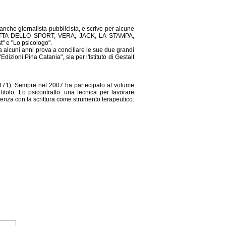
 anche giornalista pubblicista, e scrive per alcune
ZZETTA DELLO SPORT, VERA, JACK, LA STAMPA,
" e "Lo psicologo".
Da alcuni anni prova a conciliare le sue due grandi
dizioni Pina Catania", sia per l'Istituto di Gestalt
?id=171). Sempre nel 2007 ha partecipato al volume
itolo: Lo psicoritratto: una tecnica per lavorare
ienza con la scrittura come strumento terapeutico: