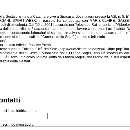
lla Gestalt , è nato a Catania e vive a Siracusa, dove lavora presso la ASL n. 8. E'
VIVERSANI, SPORT WEEK. In passato ha collaborato con MARIE CLAIRE, GA
di psicologia. Dal '95 al 2001 ha curato per Televideo Rai le rubriche "Videotest
della creatività, si ? occupato di arteterapia nel lavoro con pazienti psichiatrici. 
ndo e conducendo laboratori di scrittura creativa sia per conto della casa editrice "E
i sono stati pubblicati sul "Corriere della Sera" (concorso letterario
nus".
n la casa editrice Positive Press
ovvisi per le Edizioni Città del Sole (http://www.cittadelsoledizioni.it/libro.php
sicoterapia della Gestalt, pubblicato dalla Franco Angeli, con un contributo dal t
2008 è uscito un piccolo volume, edito da Franco Angeli, che racchiude la sua esper
terapia della Gestalt.
ontatti
risci il tuo indirizzo e-mail:
risci il tuo messaggio: