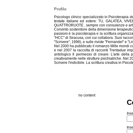
Profilo
Psicologo clinico specializzato in Psicoterapia de
testate italiane ed estere: TU, GALATEA, 
QUATTRORUOTE , sempre con consulenze e articoli 
Convinto sostenitore della dimensione terapeutica 
passioni è la psicoterapia e la scrittura organizza
"HCC" di Siracusa, con cui collabora. Suoi raccont
"Scrivere", 1998), e sulle riviste "Fernandel" e "Li
Nel 2000 ha pubblicato il romanzo Mille mondi co
e nel 2007 la raccolta di racconti Trentadue impr
antologico Il permesso di creare: L'arte della p
creativamente nelle strutture psichiatriche. Nel 
Scrivere l'indicibile. La scrittura creativa in Psico
no content
C
Inse
Inse