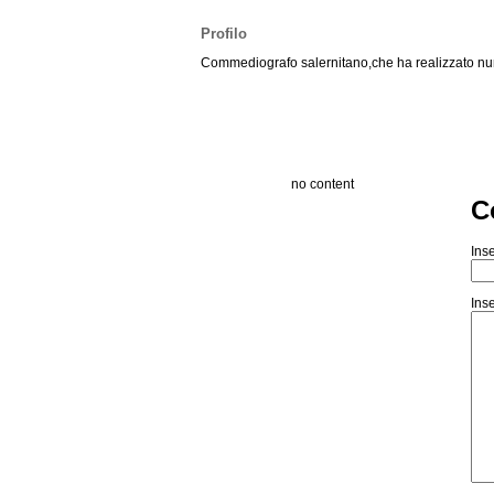
Profilo
Commediografo salernitano,che ha realizzato numer
no content
C
Inse
Inse