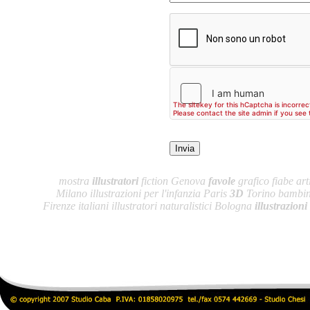
mostra
illustratori
fiction Genova
favole
grafico fiabe arti
Milano illustrazioni per l'infanzia Paris
3D
Torino bambini
Firenze italiani illustratori naturalistici Bologna
illustrazioni