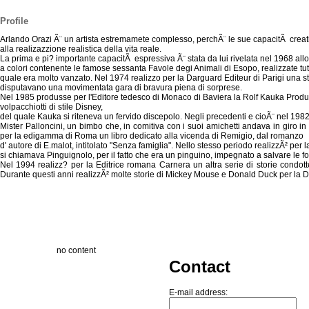
Profile
Arlando Orazi Ã¨ un artista estremamete complesso, perchÃ¨ le sue capacitÃ creat
alla realizazzione realistica della vita reale.
La prima e pi? importante capacitÃ espressiva Ã¨ stata da lui rivelata nel 1968 
a colori contenente le famose sessanta Favole degi Animali di Esopo, realizzate tutt
quale era molto vanzato. Nel 1974 realizzo per la Darguard Editeur di Parigi una st
disputavano una movimentata gara di bravura piena di sorprese.
Nel 1985 produsse per l'Editore tedesco di Monaco di Baviera la Rolf Kauka Prod
volpacchiotti di stile Disney,
del quale Kauka si riteneva un fervido discepolo. Negli precedenti e cioÃ¨ nel 198
Mister Palloncini, un bimbo che, in comitiva con i suoi amichetti andava in giro 
per la edigamma di Roma un libro dedicato alla vicenda di Remigio, dal romanzo
d' autore di E.malot, intitolato "Senza famiglia". Nello stesso periodo realizzÃ² per l
si chiamava Pinguignolo, per il fatto che era un pinguino, impegnato a salvare le 
Nel 1994 realizz? per la Editrice romana Carnera un altra serie di storie condo
Durante questi anni realizzÃ² molte storie di Mickey Mouse e Donald Duck per la D
no content
Contact
E-mail address: